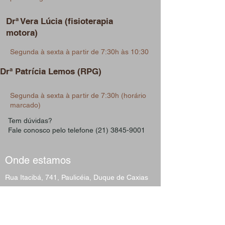
Drª Vera Lúcia (fisioterapia
motora)
Segunda à sexta à partir de 7:30h às 10:30
Drª Patrícia Lemos (RPG)
Segunda à sexta à partir de 7:30h (horário
marcado)
Tem dúvidas?
Fale conosco pelo telefone (21) 3845-9001
Onde estamos
Rua Itacibá, 741, Paulicéia, Duque de Caxias