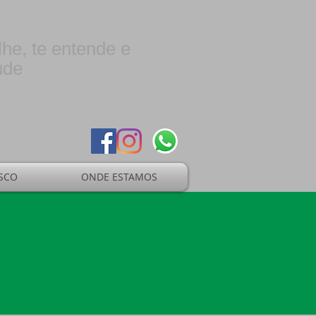
lhe, te entende e
úde
SCO
ONDE ESTAMOS