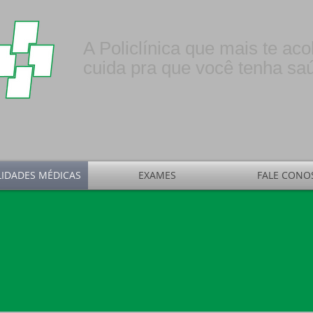
A Policlínica que mais te aco
cuida pra que você tenha sa
LIDADES MÉDICAS
EXAMES
FALE CONO