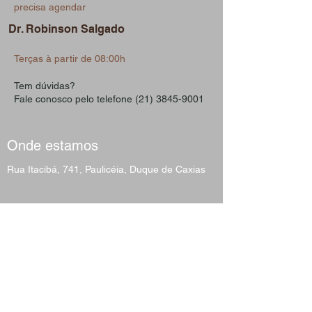
precisa agendar
Dr. Robinson Salgado
Terças à partir de 08:00h
Tem dúvidas?
Fale conosco pelo telefone (21) 3845-9001
Onde estamos
Rua Itacibá, 741, Paulicéia, Duque de Caxias